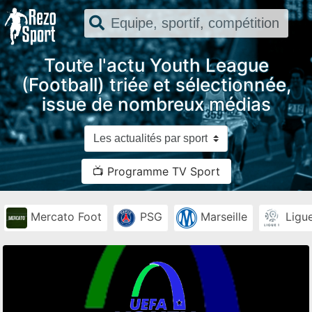
Toute l'actu Youth League
(Football) triée et sélectionnée,
issue de nombreux médias
📺 Programme TV Sport
Mercato Foot
PSG
Marseille
Ligue