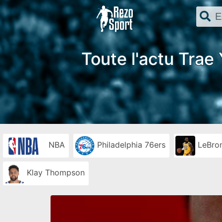
Toute l'actu Trae
NBA
Philadelphia 76ers
LeBro
Klay Thompson