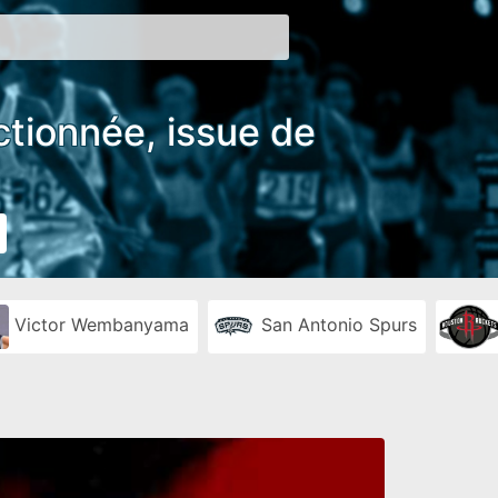
ctionnée, issue de
Victor Wembanyama
San Antonio Spurs