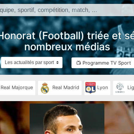
Honorat (Football) triée et s
nombreux médias
📺 Programme TV Sport
Real Majorque
Real Madrid
Lyon
Lig