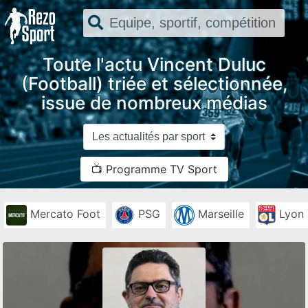
Toute l'actu Vincent Duluc
(Football) triée et sélectionnée,
issue de nombreux médias
📺 Programme TV Sport
Mercato Foot
PSG
Marseille
Lyon