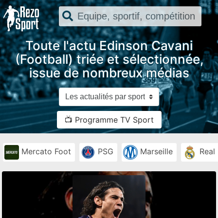
Toute l'actu Edinson Cavani
(Football) triée et sélectionnée,
issue de nombreux médias
📺 Programme TV Sport
Mercato Foot
PSG
Marseille
Real